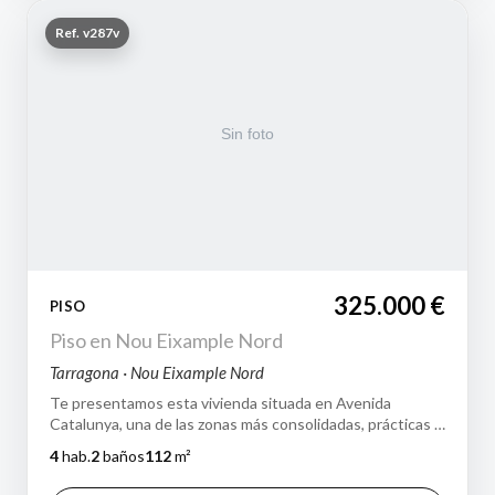
Ref. v287v
325.000 €
PISO
Piso en Nou Eixample Nord
Tarragona · Nou Eixample Nord
Te presentamos esta vivienda situada en Avenida
Catalunya, una de las zonas más consolidadas, prácticas y
bien comunicadas de Tarragona. Hay…
4
hab.
2
baños
112
m²