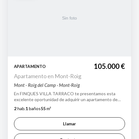
105.000 €
APARTAMENTO
Apartamento en Mont-Roig
Mont - Roig del Camp · Mont-Roig
En FINQUES VILLA TARRACO te presentamos esta
excelente oportunidad de adquirir un apartamento de
estilo mediterráneo en el prestigioso compl…
2
hab.
1
baños
55
m²
Llamar