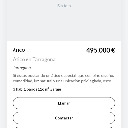
495.000 €
ÁTICO
Ático en Tarragona
Tarragona
Si estás buscando un ático especial, que combine diseño,
comodidad, luz natural y una ubicación privilegiada, este
ático es para tí. Ubicado…
3
hab.
1
baños
116
m²
Garaje
Llamar
Contactar