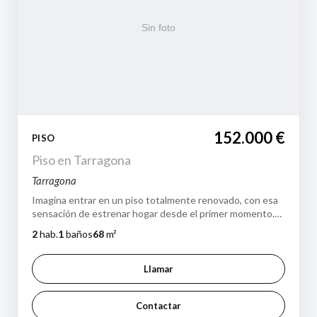
152.000 €
PISO
Piso en Tarragona
Tarragona
Imagina entrar en un piso totalmente renovado, con esa
sensación de estrenar hogar desde el primer momento.
Un espacio actual, luminoso y pe…
2
hab.
1
baños
68
m²
Llamar
Contactar