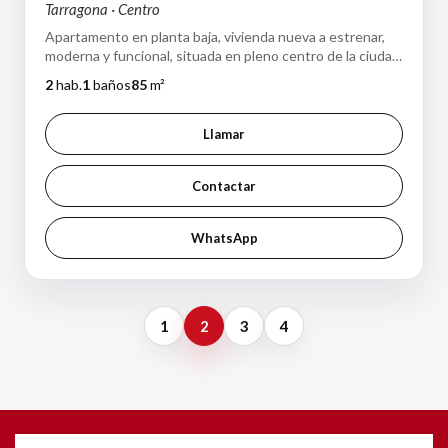
Tarragona · Centro
Apartamento en planta baja, vivienda nueva a estrenar,
moderna y funcional, situada en pleno centro de la ciudad,
con todos los servicios a …
2
hab.
1
baños
85
m²
Llamar
Contactar
WhatsApp
1
2
3
4