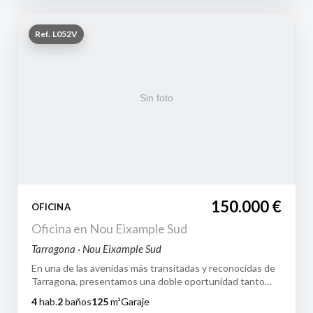
Ref. L052V
150.000 €
OFICINA
Oficina en Nou Eixample Sud
Tarragona · Nou Eixample Sud
En una de las avenidas más transitadas y reconocidas de
Tarragona, presentamos una doble oportunidad tanto
para empresas que buscan implanta…
4
hab.
2
baños
125
m²
Garaje