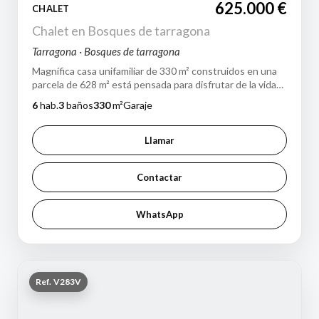
625.000 €
CHALET
Chalet en Bosques de tarragona
Tarragona · Bosques de tarragona
Magnífica casa unifamiliar de 330 m² construidos en una
parcela de 628 m² está pensada para disfrutar de la vida
en familia con total privac…
6
hab.
3
baños
330
m²
Garaje
Llamar
Contactar
WhatsApp
Ref. V283V