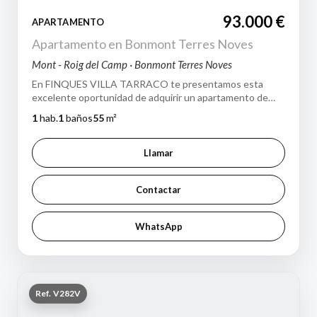
93.000 €
APARTAMENTO
Apartamento en Bonmont Terres Noves
Mont - Roig del Camp · Bonmont Terres Noves
En FINQUES VILLA TARRACO te presentamos esta
excelente oportunidad de adquirir un apartamento de
estilo mediterráneo en el prestigioso compl…
1
hab.
1
baños
55
m²
Llamar
Contactar
WhatsApp
Ref. V282V