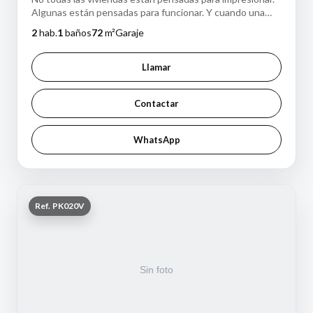
Algunas están pensadas para funcionar. Y cuando una
vivienda funciona bien en el día…
2
hab.
1
baños
72
m²
Garaje
Llamar
Contactar
WhatsApp
Ref. PK020V