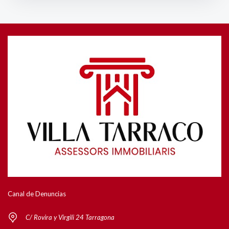
Canal de Denuncias
C/ Rovira y Virgili 24 Tarragona