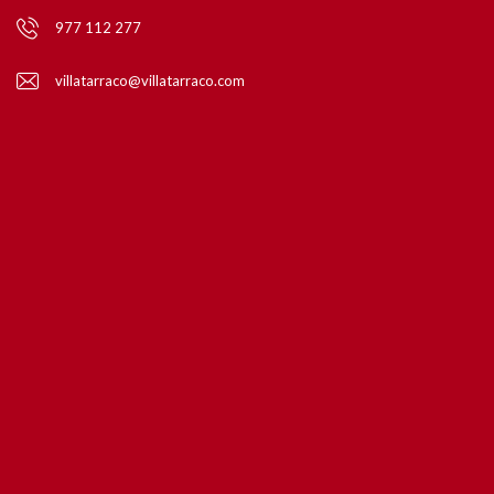
977 112 277
villatarraco@villatarraco.com