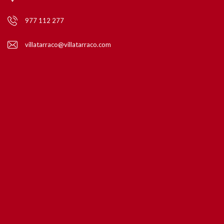
977 112 277
villatarraco@villatarraco.com