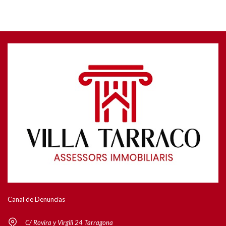
Canal de Denuncias
C/ Rovira y Virgili 24 Tarragona