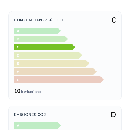
C
CONSUMO ENERGÉTICO
A
B
C
D
E
F
G
10
kWh/m² año
D
EMISIONES CO2
A