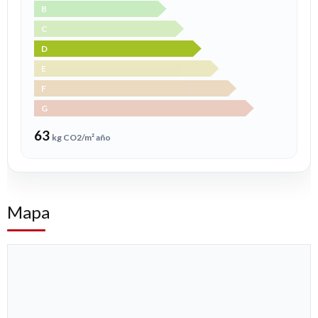
B
C
D
E
F
G
63
kg CO2/m² año
Mapa