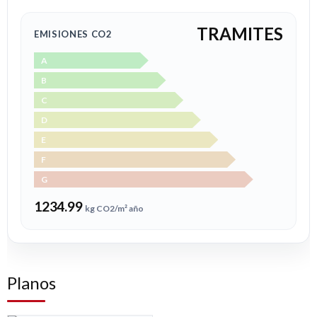
TRAMITES
EMISIONES CO2
A
B
C
D
E
F
G
1234.99
kg CO2/m² año
Planos